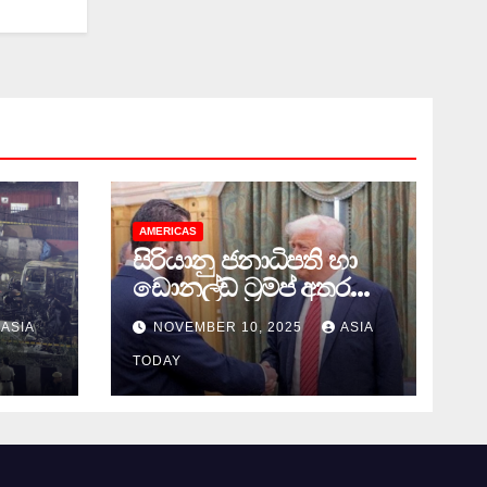
AMERICAS
සිරියානු ජනාධිපති හා
ඩොනල්ඩ් ට්‍රම්ප් අතර
හමුවක්
ASIA
NOVEMBER 10, 2025
ASIA
TODAY