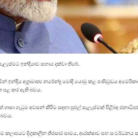
සැලැස්මට ඉන්දියාව සහාය දක්වා තිබේ.
න් ඉන්දීය අග්‍රාමාත්‍ය නරේන්ද්‍ර මෝදි යොමු කළ පණිවුඩය අමෙරිකා
ැවත පළ කර ඇති බවය.
 ගාසා ගැටුම අවසන් කිරීම සඳහා පුළුල් සැලැස්මක් පිළිබඳ ජනාධිපත
ා බවය.
්ම කලාපයට දිගුකාලීන තිරසාර සාමය, ආරක්ෂාව සහ සංවර්ධනය 