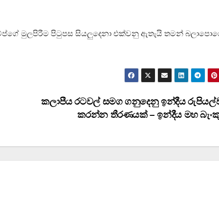
රම්ප්ගේ මුලපිරීම පිටුපස සියලුදෙනා එක්වනු ඇතැයි තමන් බලාපොර
කලාපීය රටවල් සමග ගනුදෙනු ඉන්දීය රුපියල්
කරන්න තීරණයක් – ඉන්දීය මහ බැං