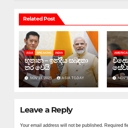
Related Post
ASIA
BREAKING
INDIA
AMERICA
භූතාන – ඉන්දීය සබඳතා
විදෙස
තර වෙයි
සේවක
අවශ්‍ය
NOV 13, 2025
ASIA TODAY
NOV 1
Leave a Reply
Your email address will not be published.
Required fi