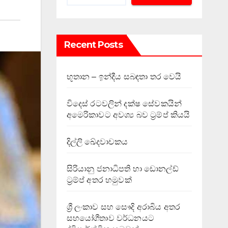
Recent Posts
භූතාන – ඉන්දීය සබඳතා තර වෙයි
විදෙස් රටවලින් දක්ෂ සේවකයින්
අමෙරිකාවට අවශ්‍ය බව ට්‍රම්ප් කියයි
දිල්ලි ඛේදවාචකය
සිරියානු ජනාධිපති හා ඩොනල්ඩ්
ට්‍රම්ප් අතර හමුවක්
ශ්‍රී ලංකාව සහ සෞදි අරාබිය අතර
සහයෝගීතාව වර්ධනයට