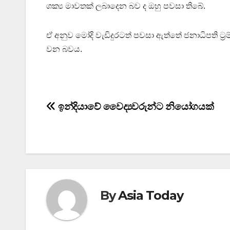
ශක්‍ය මාවතක් ලබාදෙන බව ද ඔහු පවසා තිබේ.
ඒ අනුව මෝදි වැඩිදුරටත් පවසා ඇත්තේ ජනාධිපති ට්‍
වන බවය.
Post
ඉන්දියාවේ වෛද්‍යවරුන්ට නියෝගයක්
navigation
By
Asia Today