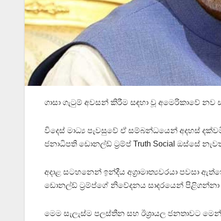
ගාසා ගැටුම් අවසන් කිරීම සඳහා වූ අමෙරිකාවේ නව 
විදෙස් මාධ්‍ය පැවසුවේ ඒ සම්බන්ධයෙන් අදහස් දක්වමි
ජනාධිපති ඩොනල්ඩ් ට්‍රම්ප් Truth Social ඔස්සේ න
අදාළ සටහනෙන් ඉන්දීය අග්‍රාමාත්‍යවරයා පවසා ඇත්තේ
ඩොනල්ඩ් ට්‍රම්ප්ගේ නිවේදනය සාදරයෙන් පිළිගන්න
මෙම සැලැස්ම පලස්තීන සහ ඊශ්‍රායල ජනතාවට මෙන