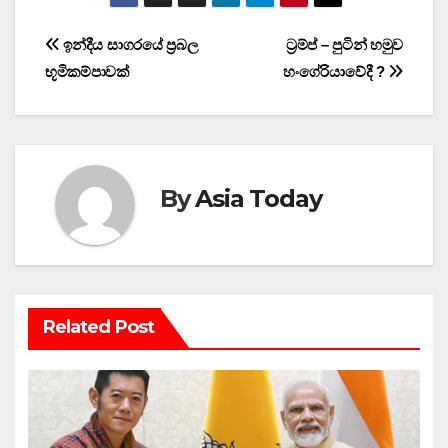
Post
ඉන්දීය සාගරයේ ප්‍රබල
ට්‍රම්ප් – පුටින් හමුව
භූමිකම්පාවක්
හංගේරියාවේදී ?
navigation
By
Asia Today
Related Post