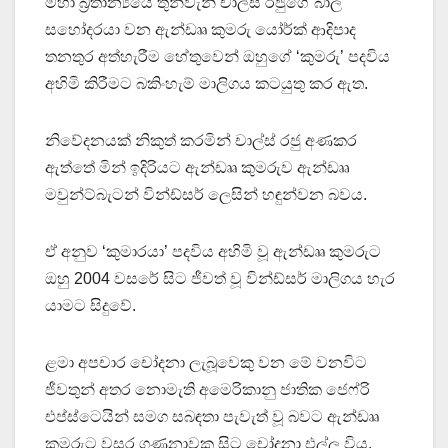
මහා බ්‍රිතාන්‍යයේ තුන්වැනි චාල්ස් රජුගේ බාල
සහෝදරයා වන ඇන්ඩෘෘ කුමරු යෝර්ක් ආදිපාද
තනතුර අත්හැරීම හේතුවෙන් ඔහුගේ ‘කුමරු’ පදවිය
අහිමි කිරීමට බකිංහැම් මාලිගය කටයුතු කර ඇත.
නිවේදනයක් නිකුත් කරමින් චාල්ස් රජු අණකර
ඇත්තේ මින් ඉදිරියට ඇන්ඩෘෘ කුමරුව ඇන්ඩෲ
මවුන්ට්බැටන් වින්ඩ්සර් ලෙසින් හඳුන්වන බවය.
ඒ අනුව ‘කුමාරයා’ පදවිය අහිමි වූ ඇන්ඩෘෘ කුමරුට
ඔහු 2004 වසරේ සිට ජීවත් වූ වින්ඩ්සර් මාලිගය හැර
යාමට සිදුවේ.
ළමා අපචාර චෝදනා ලැබූවෙකු වන මේ වනවිට
ජීවතුන් අතර නොමැති අමෙරිකානු ජාතික ජෙෆ්රි
එප්ස්ටෙයින් සමග සබඳතා පැවැත් වූ බවට ඇන්ඩෘෘ
කුමරුට වසර ගණනාවක සිට චෝදනා එල්ල විය.