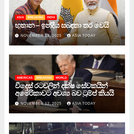
ASIA
BREAKING
INDIA
භූතාන – ඉන්දීය සබඳතා තර වෙයි
NOVEMBER 13, 2025
ASIA TODAY
AMERICAS
BREAKING
WORLD
විදෙස් රටවලින් දක්ෂ සේවකයින්
අමෙරිකාවට අවශ්‍ය බව ට්‍රම්ප් කියයි
NOVEMBER 12, 2025
ASIA TODAY