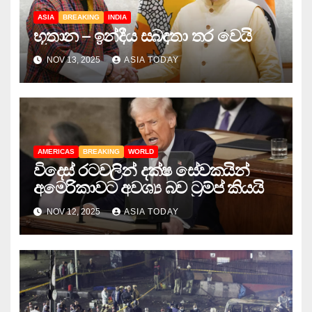
ASIA
BREAKING
INDIA
භූතාන – ඉන්දීය සබඳතා තර වෙයි
NOV 13, 2025
ASIA TODAY
AMERICAS
BREAKING
WORLD
විදෙස් රටවලින් දක්ෂ සේවකයින්
අමෙරිකාවට අවශ්‍ය බව ට්‍රම්ප් කියයි
NOV 12, 2025
ASIA TODAY