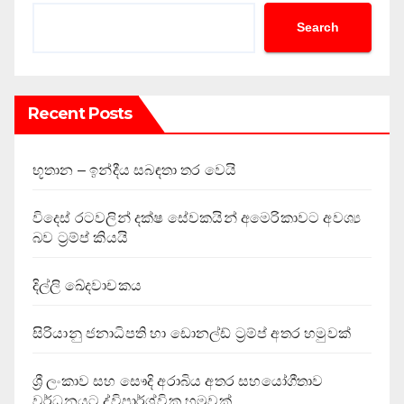
Search
Recent Posts
භූතාන – ඉන්දීය සබඳතා තර වෙයි
විදෙස් රටවලින් දක්ෂ සේවකයින් අමෙරිකාවට අවශ්‍ය
බව ට්‍රම්ප් කියයි
දිල්ලි ඛේදවාචකය
සිරියානු ජනාධිපති හා ඩොනල්ඩ් ට්‍රම්ප් අතර හමුවක්
ශ්‍රී ලංකාව සහ සෞදි අරාබිය අතර සහයෝගීතාව
වර්ධනයට ද්විපාර්ශ්වික හමුවක්