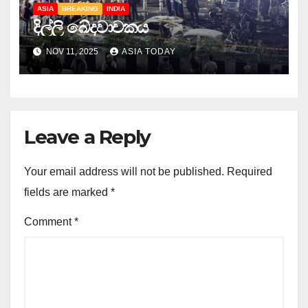
ASIA
BREAKING
INDIA
දිල්ලි ඛේදවාචකය
NOV 11, 2025
ASIA TODAY
Leave a Reply
Your email address will not be published.
Required
fields are marked
*
Comment
*