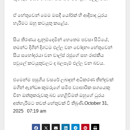
ඒ හේතුවෙන් මෙම මසදී යෝර්ක් හි ආදිපාද ධුරය
හැරීමට ඔහු කටයුතු කළේය.
සිය තීරණය දැනුම්දෙමින් හෙතෙම පවසා සිටියේ,
තමන්ට දිගින් දිගටම එල්ල වන චෝදනා හේතුවෙන්
සිය සහෝදරයා වන චාල්ස් රජුගේ සහ රාජකීය
පවුලේ කටයුතුවලට ද බලපෑම් එල්ල වන බවය.
එමෙන්ම පසුගිය වසරේ ලබාදුන් අධිකරණ තීන්දුවක්
මගින් ඇන්ඩෘෘ කුමරුගේ සමීප ව්‍යාපාරික සගයෙකු
චීන ඔත්තුකරුවකු බව හෙළිවීමත් ඔහුගේ ධුරය
අත්හැරීමට තවත් හේතුවක් වී තිබුණි.October 31,
2025 07:19 am