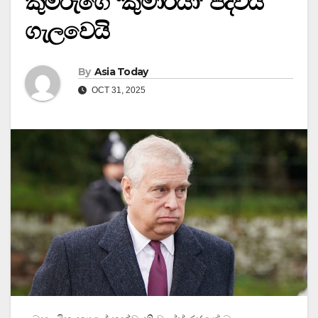
කුමරුගේ ‘කුමාරයා’ පදවිය
ගැලවෙයි
By
Asia Today
OCT 31, 2025