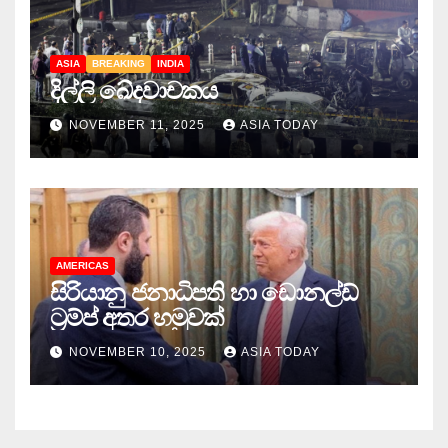
ASIA
BREAKING
INDIA
දිල්ලි ඛේදවාචකය
NOVEMBER 11, 2025
ASIA TODAY
AMERICAS
සිරියානු ජනාධිපති හා ඩොනල්ඩ්
ට්‍රම්ප් අතර හමුවක්
NOVEMBER 10, 2025
ASIA TODAY