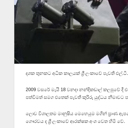
දශක තුනකට අධික කාලයක් ශ්‍රී ලංකාවේ පැවති එල්.ටී
2009 වසරේ මැයි 18 වනදා නන්දිකඩාල් කලපුවේ දී එල
පත්විමත් සමග එතෙක් පැවති කුරිරු යුද්ධය නිමාවට 
ලොව විශාලතම මානුෂිය මෙහෙයුම මගින් ප්‍රාණ ඇපයේ 
ගෞරවය ද ශ්‍රී ලංකාවේ ආරක්ෂක අංශ වෙත හිමි වේ.