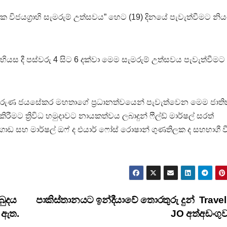
ික විජයග්‍රාහි සැමරුම් උත්සවය” හෙට (19) දිනයේ පැවැත්වීමට නි
අභියස දී පස්වරු 4 සිට 6 දක්වා මෙම සැමරුම් උත්සවය පැවැත්වීමට
ාල් අරුණ ජයසේකර මහතාගේ ප්‍රධානත්වයෙන් පැවැත්වෙන මෙම ජාත
ීමට ත්‍රිවිධ හමුදාවට නායකත්වය ලබාදුන් ෆීල්ඩ් මාර්ෂල් සරත්
ගොඩ සහ මාර්ෂල් ඔෆ් ද එයාර් ෆෝස් රොෂාන් ගුණතිලක ද සහභාගී 
බුදය
පාකිස්තානයට ඉන්දීයාවේ තොරතුරු දුන් Travel
ී ඇත.
JO අත්අඩංග