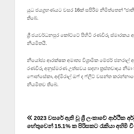
යුධ ජයග්‍රහණයට වසර 16ක් සපිරීම නිමිත්තෙන් “ජාත
තිබේ.
ශ්‍රී ජයවර්ධනපුර කෝට්ටේ පිහිටි රණවිරු ස්මාරකය 
නියමිතයි.
නියෝජ්‍ය ආරක්ෂක අමාත්‍ය විශ්‍රාමික මේජර් ජනර
රණවිරු අනුස්මරණ උත්සවය සඳහා ත්‍රස්තවාදය නිමා කිර
ෆොන්සේකා, අද්මිරාල් ඔෆ් ද ෆ්ලීට් වසන්ත කරන්නා
නියමිතව තිබේ.
Post
2023 වසරේ ඇති වූ ශ්‍රී ලංකාවේ ආර්ථික අර්
හේතුවෙන් 15.1% ක පිරිසකට රැකියා අහිමි ව
navigation