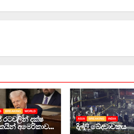
S
BREAKING
WORLD
් රටවලින් දක්ෂ
ASIA
BREAKING
INDIA
යින් අමෙරිකාවට
දිල්ලි ඛේදවාචකය