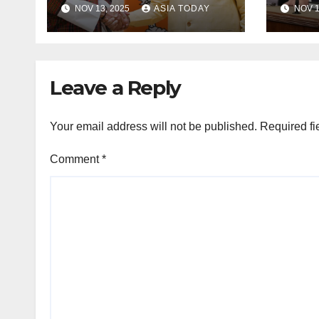
අවශ්‍ය
NOV 13, 2025
ASIA TODAY
NOV 1
Leave a Reply
Your email address will not be published.
Required fi
Comment
*