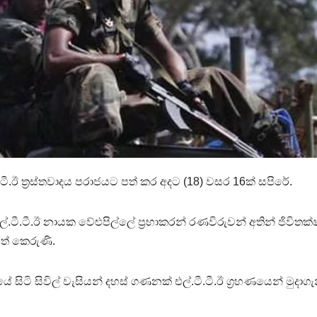
.ටී.ඊ ත්‍රස්තවාදය පරාජයට පත් කර අදට (18) වසර 16ක් සපිරේ.
්.ටී.ටී.ඊ නායක වේළුපිල්ලේ ප්‍රභාකරන් රණවිරුවන් අතින් ජිවිතක
පත් කෙරුණි.
සිටි සිවිල් වැසියන් දහස් ගණනක් එල්.ටී.ටී.ඊ ග්‍රහණයෙන් මුදාග