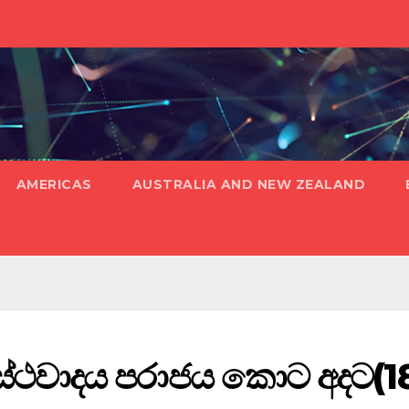
AMERICAS
AUSTRALIA AND NEW ZEALAND
. ත්‍රස්ථවාදය පරාජය කොට අදට(1