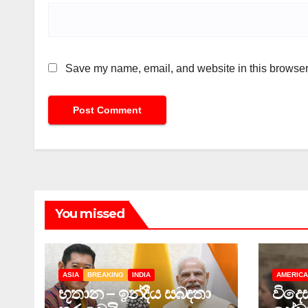
Save my name, email, and website in this browser 
You missed
ASIA
BREAKING
INDIA
AMERIC
භූතාන – ඉන්දීය සබඳතා
විදෙ