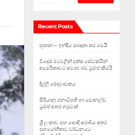
Recent Posts
භූතාන – ඉන්දීය සබඳතා තර වෙයි
විදෙස් රටවලින් දක්ෂ සේවකයින්
අමෙරිකාවට අවශ්‍ය බව ට්‍රම්ප් කියයි
දිල්ලි ඛේදවාචකය
සිරියානු ජනාධිපති හා ඩොනල්ඩ්
ට්‍රම්ප් අතර හමුවක්
ශ්‍රී ලංකාව සහ සෞදි අරාබිය අතර
සහයෝගීතාව වර්ධනයට