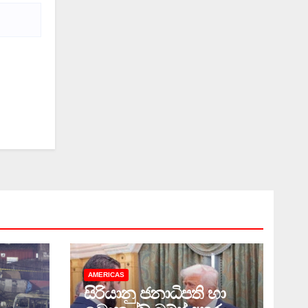
AMERICAS
සිරියානු ජනාධිපති හා