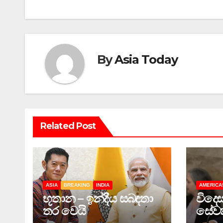
By
Asia Today
Related Post
ASIA
BREAKING
INDIA
AMERICA
භූතාන – ඉන්දීය සබඳතා
විදෙස
තර වෙයි
සේවක