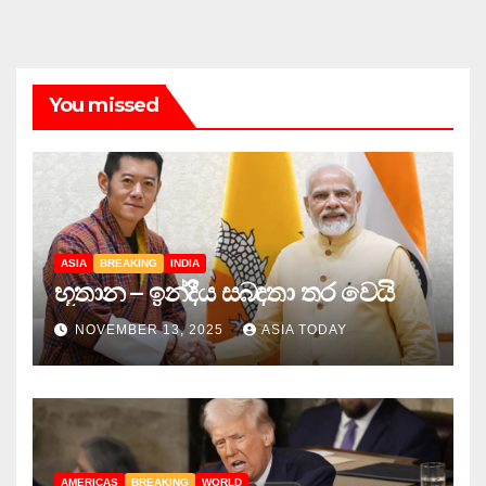
You missed
ASIA
BREAKING
INDIA
භූතාන – ඉන්දීය සබඳතා තර වෙයි
NOVEMBER 13, 2025
ASIA TODAY
AMERICAS
BREAKING
WORLD