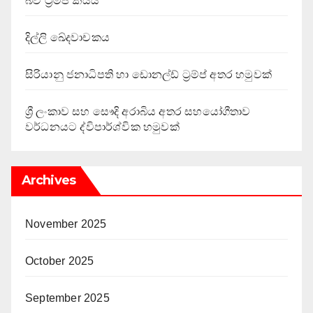
බව ට්‍රම්ප් කියයි
දිල්ලි ඛේදවාචකය
සිරියානු ජනාධිපති හා ඩොනල්ඩ් ට්‍රම්ප් අතර හමුවක්
ශ්‍රී ලංකාව සහ සෞදි අරාබිය අතර සහයෝගීතාව
වර්ධනයට ද්විපාර්ශ්වික හමුවක්
Archives
November 2025
October 2025
September 2025