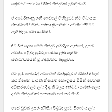
ශ්‍රේෂ්ඨාධිකරණය විසින් තීන්දුවක් ලබාදී තිබේ.
ඒ අමෙරිකානු තනි ෆෙඩරල් විනිසුරුවන්ට විධායක
ජනාධිපති විසින් ගන්නා ක්‍රියාමාර්ග අවහිර කිරීමට
ඇති බලය සිමා කරමිනි.
6ට 3ක් ලෙස මෙම තීන්දුව ලබාදීලා ඇත්තේ, උපත්
අයිතිය පිළිබඳ පුරවැසිභාවය ලබා ගැනීම
සම්බන්ධයෙන් වූ නඩුවකට අදාළවය.
රට පුරා ෆෙඩරල් අධිකරණ විනිසුරුවන් විසින් නිකුත්
කර තිබෙන වාරණ නියෝග කොංග්‍රසය විසින් වෙනත්
අධිකරණවලට ලබා දී ඇති බලය ඉක්මවා යෑමක් ලෙස
ද එම තීන්දුවෙන් ප්‍රකාශයට පත් කර තිබේ.
එසේ වුවත් උපත් අයිතිය පිළිබඳ පුරවැසිභාවය ලබා