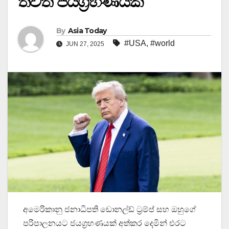
තවත් ජයග්‍රහණයක්
By
Asia Today
#USA
,
#world
JUN 27, 2025
අමෙරිකානු ජනාධිපති ඩොනල්ඩ් ට්‍රම්ප් සහ ඔහුගේ
පරිපාලනයට ජයග්‍රහණයක් අත්කර දෙමින් එරට