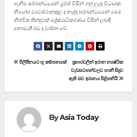
ගැනීම සම්බන්ධයෙන් ට්‍රම්ප් විසින් ගනු ලැබූ විධායක
නියෝග ව්‍යවස්ථානුකූල ද නැද්ද සම්බන්ධයෙන් මෙම
නිශ්චිත තීන්දුවක් ශ්‍රේෂ්ඨාධිකරණය විසින් ලබාදී
නොමැති බව ද වාර්තා වේ.
Post
පිලිපීනයට භූ කම්පනයක්
ප්‍රහාරවලින් ඉරාන න්‍යෂ්ටික
වැඩසටහන්වලට හානි සිදුව
navigation
ඇති බව ඉරානය පිළිගනියි
By
Asia Today