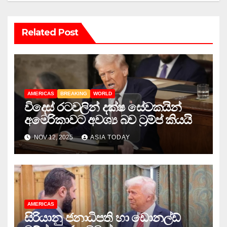
Related Post
AMERICAS
BREAKING
WORLD
විදෙස් රටවලින් දක්ෂ සේවකයින්
අමෙරිකාවට අවශ්‍ය බව ට්‍රම්ප් කියයි
NOV 12, 2025
ASIA TODAY
AMERICAS
සිරියානු ජනාධිපති හා ඩොනල්ඩ්