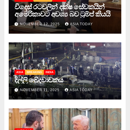
විදෙස් රටවලින් දක්ෂ සේවකයින්
අමෙරිකාවට අවශ්‍ය බව ට්‍රම්ප් කියයි
NOVEMBER 12, 2025
ASIA TODAY
ASIA
BREAKING
INDIA
දිල්ලි ඛේදවාචකය
NOVEMBER 11, 2025
ASIA TODAY