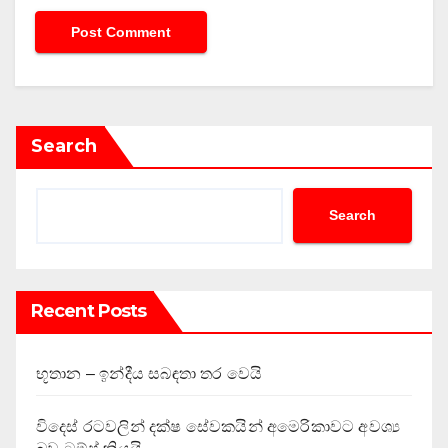
Search
Search
Recent Posts
භූතාන – ඉන්දීය සබඳතා තර වෙයි
විදෙස් රටවලින් දක්ෂ සේවකයින් අමෙරිකාවට අවශ්‍ය