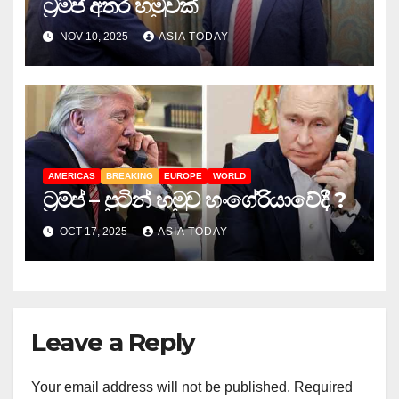
ට්‍රම්ප් අතර හමුවක්
NOV 10, 2025
ASIA TODAY
AMERICAS
BREAKING
EUROPE
WORLD
ට්‍රම්ප් – පුටින් හමුව හංගේරියාවේදී ?
OCT 17, 2025
ASIA TODAY
Leave a Reply
Your email address will not be published.
Required