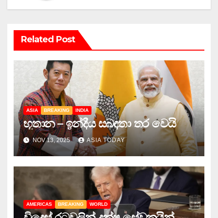
Related Post
ASIA
BREAKING
INDIA
භූතාන – ඉන්දීය සබඳතා තර වෙයි
NOV 13, 2025
ASIA TODAY
AMERICAS
BREAKING
WORLD
විදෙස් රටවලින් දක්ෂ සේවකයින්