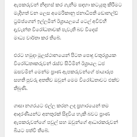
ඇපකරුවන් නිදහස් කර ගැනීම සඳහා කටයුතු කිරීමට
මැදිහත් වන ලෙස අමෙරිකානු ජනාධිපති ඩොනල්ඩ්
ට්‍රම්ප්ගෙන් ඉල්ලමින් ඊශ්‍රායලයේ ටෙල් අවිව්හී
දැවැන්ත විරෝධතාවක් පැවැති බව විදෙස්
මාධ්‍ය වාර්තා කර තිබේ.
එරට හමුදා මූලස්ථානයෙන් පිටත පොදු චතුරශ්‍රයක
විරෝධතාකරුවන් රැස්ව සිටිමින් ඊශ්‍රායල ධජ
ඔසවමින් මෙන්ම ප්‍රාණ ඇපකරුවන්ගේ ඡායාරූප
සහති පුවරු අතතිව ඔවුන් මෙම විරෝධතාවට එක්ව
තිබුණි.
ගාසා නගරයට එල්ල කරන ලද ප්‍රහාරයෙන් තම
ආදරණීයන්ට අනතුරක් සිදුවිය හැකි බවට ප්‍රාණ
ඇපකරුවන්ගේ පවුල් සහ ඔවුන්ගේ ආධාරකරුවන්
බියට පත්වී තිබේ.