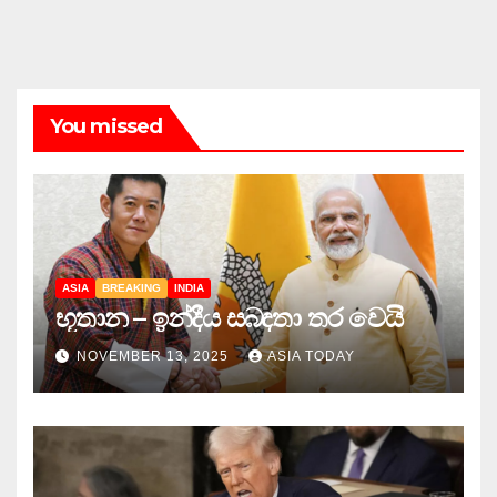
You missed
ASIA
BREAKING
INDIA
භූතාන – ඉන්දීය සබඳතා තර වෙයි
NOVEMBER 13, 2025
ASIA TODAY