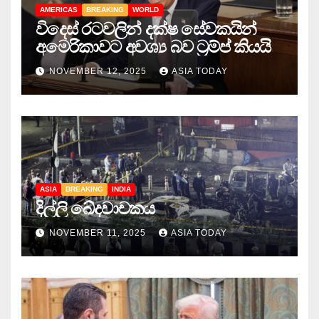
AMERICAS
BREAKING
WORLD
විදෙස් රටවලින් දක්ෂ සේවකයින්
අමෙරිකාවට අවශ්‍ය බව ට්‍රම්ප් කියයි
NOVEMBER 12, 2025
ASIA TODAY
ASIA
BREAKING
INDIA
දිල්ලි ඛේදවාචකය
NOVEMBER 11, 2025
ASIA TODAY