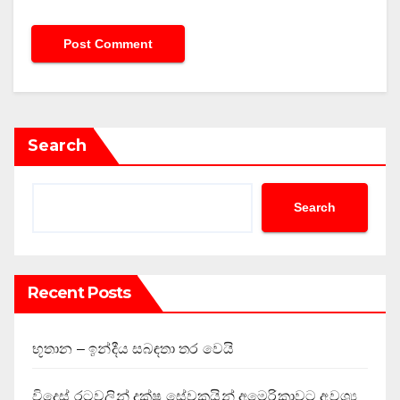
Search
Search
Recent Posts
භූතාන – ඉන්දීය සබඳතා තර වෙයි
විදෙස් රටවලින් දක්ෂ සේවකයින් අමෙරිකාවට අවශ්‍ය