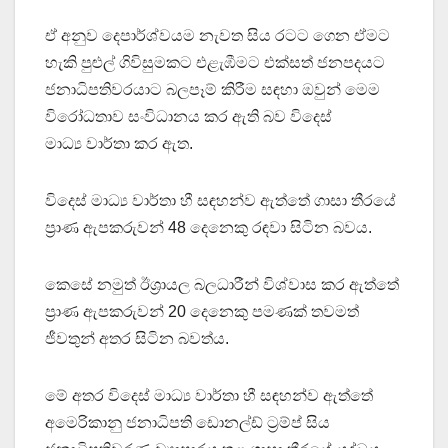
ඒ අනුව දෙපාර්ශ්වයම නැවත සිය රටට ගෙන ඒමට
හැකි පුළුල් ගිවිසුමකට එළැඹීමට එක්සත් ජනපදයට
ජනාධිපතිවරයාට බලපෑම් කිරීම සඳහා ඔවුන් මෙම
විරෝධතාව සංවිධානය කර ඇති බව විදෙස්
මාධ්‍ය වාර්තා කර ඇත.
විදෙස් මාධ්‍ය වාර්තා හී සඳහන්ව ඇත්තේ ගාසා තීරයේ
ප්‍රාණ ඇපකරුවන් 48 දෙනෙකු රඳවා සිටින බවය.
කෙසේ නමුත් ඊශ්‍රායල බලධාරීන් විශ්වාස කර ඇත්තේ
ප්‍රාණ ඇපකරුවන් 20 දෙනෙකු පමණක් තවමත්
ජීවතුන් අතර සිටින බවත්ය.
මේ අතර විදෙස් මාධ්‍ය වාර්තා හී සඳහන්ව ඇත්තේ
අමෙරිකානු ජනාධිපති ඩොනල්ඩ් ට්‍රම්ප් සිය