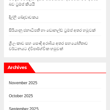
බව ට්‍රම්ප් කියයි
දිල්ලි ඛේදවාචකය
සිරියානු ජනාධිපති හා ඩොනල්ඩ් ට්‍රම්ප් අතර හමුවක්
ශ්‍රී ලංකාව සහ සෞදි අරාබිය අතර සහයෝගීතාව
වර්ධනයට ද්විපාර්ශ්වික හමුවක්
Archives
November 2025
October 2025
September 2025