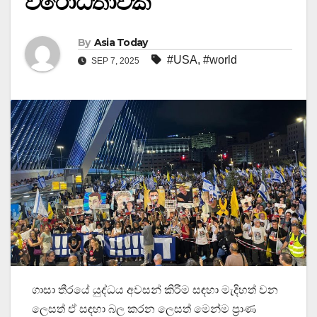
විරෝධතාවක්
By
Asia Today
#USA
,
#world
SEP 7, 2025
ගාසා තීරයේ යුද්ධය අවසන් කිරීම සඳහා මැදිහත් වන
ලෙසත් ඒ සඳහා බල කරන ලෙසත් මෙන්ම ප්‍රාණ