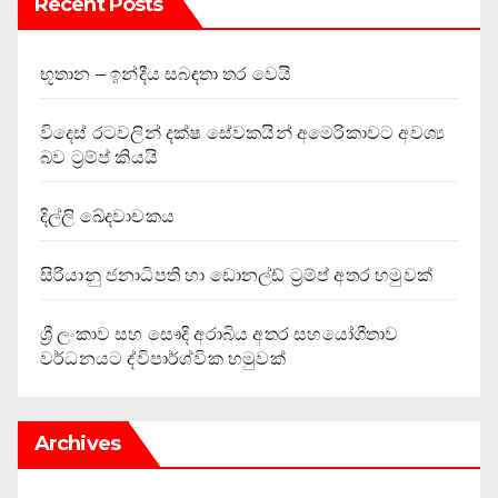
Recent Posts
භූතාන – ඉන්දීය සබඳතා තර වෙයි
විදෙස් රටවලින් දක්ෂ සේවකයින් අමෙරිකාවට අවශ්‍ය
බව ට්‍රම්ප් කියයි
දිල්ලි ඛේදවාචකය
සිරියානු ජනාධිපති හා ඩොනල්ඩ් ට්‍රම්ප් අතර හමුවක්
ශ්‍රී ලංකාව සහ සෞදි අරාබිය අතර සහයෝගීතාව
වර්ධනයට ද්විපාර්ශ්වික හමුවක්
Archives