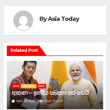
By
Asia Today
Related Post
ASIA
BREAKING
INDIA
භූතාන – ඉන්දීය සබඳතා තර වෙයි
NOV 13, 2025
ASIA TODAY