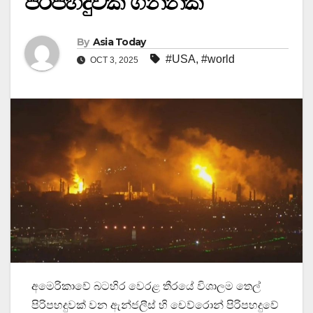
පිරිපහදුවක ගින්නක්
By
Asia Today
#USA
,
#world
OCT 3, 2025
අමෙරිකාවේ බටහිර වෙරළ තීරයේ විශාලම තෙල්
පිරිපහදුවක් වන ඇන්ජලීස් හි චෙව්රොන් පිරිපහදුවේ