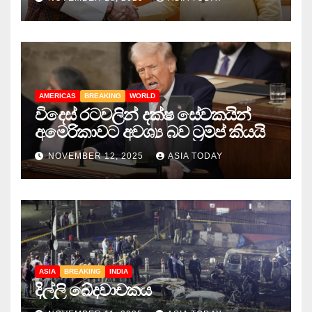
AMERICAS
BREAKING
WORLD
විදෙස් රටවලින් දක්ෂ සේවකයින්
අමෙරිකාවට අවශ්‍ය බව ට්‍රම්ප් කියයි
NOVEMBER 12, 2025
ASIA TODAY
ASIA
BREAKING
INDIA
දිල්ලි ඛේදවාචකය