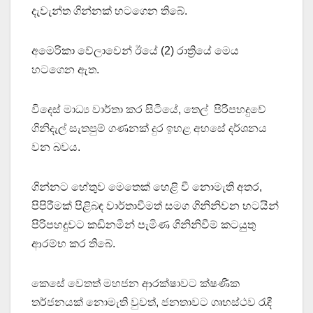
දැවැන්ත ගින්නක් හටගෙන තිබේ.
අමෙරිකා වේලාවෙන් ඊයේ (2) රාත්‍රියේ මෙය
හටගෙන ඇත.
විදෙස් මාධ්‍ය වාර්තා කර සිටියේ, තෙල් පිරිපහදුවේ
ගිනිදැල් සැතපුම් ගණනක් දුර ඉහළ අහසේ දර්ශනය
වන බවය.
ගින්නට හේතුව මෙතෙක් හෙළි වී නොමැති අතර,
පිපිරීමක් පිළිබඳ වාර්තාවීමත් සමග ගිනිනිවන භටයින්
පිරිපහදුවට කඩිනමින් පැමිණ ගිනිනිවීම් කටයුතු
ආරම්භ කර තිබේ.
කෙසේ වෙතත් මහජන ආරක්ෂාවට ක්ෂණික
තර්ජනයක් නොමැති වුවත්, ජනතාවට ගෘහස්ථව රැඳී