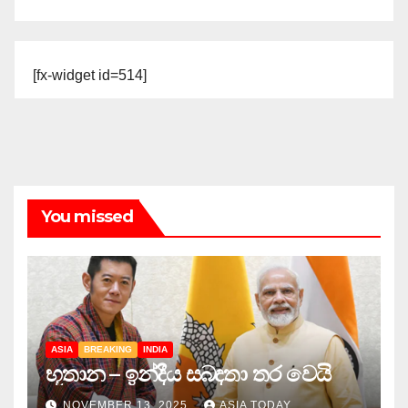
[fx-widget id=514]
You missed
ASIA
BREAKING
INDIA
භූතාන – ඉන්දීය සබඳතා තර වෙයි
NOVEMBER 13, 2025
ASIA TODAY