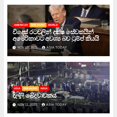
AMERICAS
BREAKING
WORLD
විදෙස් රටවලින් දක්ෂ සේවකයින්
අමෙරිකාවට අවශ්‍ය බව ට්‍රම්ප් කියයි
NOV 12, 2025
ASIA TODAY
ASIA
BREAKING
INDIA
දිල්ලි ඛේදවාචකය
NOV 11, 2025
ASIA TODAY