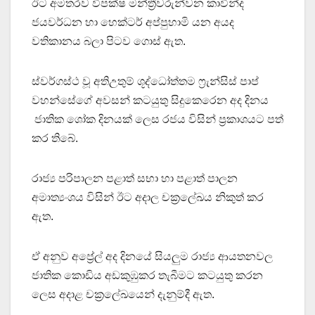
ඊට අමතරව විපක්ෂ මන්ත්‍රීවරුන්වන කාවින්ද
ජයවර්ධන හා හෙක්ටර් අප්පුහාමි යන අයද
වතිකානය බලා පිටව ගොස් ඇත.
ස්වර්ගස්ථ වූ අතිඋතුම් ශූද්ධෝත්තම ෆ්‍රැන්සිස් පාප්
වහන්සේගේ අවසන් කටයුතු සිදුකෙරෙන අද දිනය
ජාතික ශෝක දිනයක් ලෙස රජය විසින් ප්‍රකාශයට පත්
කර තිබේ.
රාජ්‍ය පරිපාලන පළාත් සභා හා පළාත් පාලන
අමාත්‍යංශය විසින් ඊට අදාල චක්‍රලේඛය නිකුත් කර
ඇත.
ඒ අනුව අප්‍රේල් අද දිනයේ සියලුම රාජ්‍ය ආයතනවල
ජාතික කොඩිය අඩකුඹුකර තැබීමට කටයුතු කරන
ලෙස අදාළ චක්‍රලේඛයෙන් දැනුම්දී ඇත.