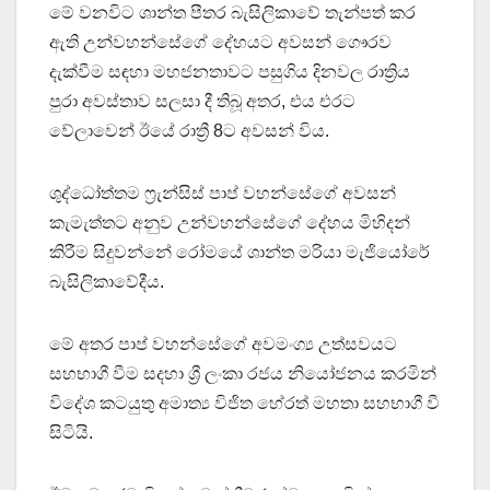
මේ වනවිට ශාන්ත පීතර බැසිලිකාවේ තැන්පත් කර
ඇති උන්වහන්සේගේ දේහයට අවසන් ගෞරව
දැක්වීම සඳහා මහජනතාවට පසුගිය දිනවල රාත්‍රිය
පුරා අවස්තාව සලසා දී තිබූ අතර, එය එරට
වේලාවෙන් ඊයේ රාත්‍රී 8ට අවසන් විය.
ශුද්ධෝත්තම ෆ්‍රැන්සිස් පාප් වහන්සේගේ අවසන්
කැමැත්තට අනුව උන්වහන්සේගේ දේහය මිහිදන්
කිරීම සිදුවන්නේ රෝමයේ ශාන්ත මරියා මැජියෝරේ
බැසිලිකාවේදීය.
මේ අතර පාප් වහන්සේගේ අවමංග්‍ය උත්සවයට
සහභාගී වීම සදහා ශ්‍රී ලංකා රජය නියෝජනය කරමින්
විදේශ කටයුතු අමාත්‍ය විජිත හේරත් මහතා සහභාගී වී
සිටියි.