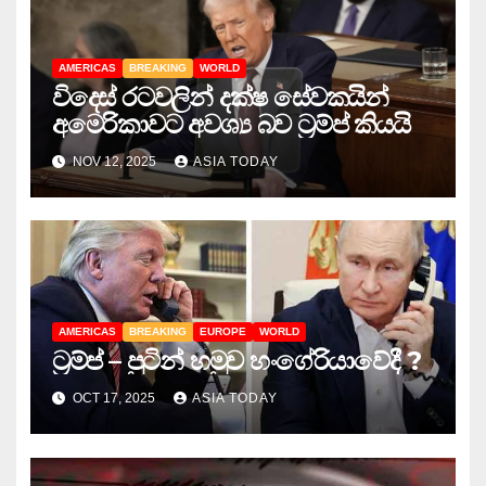
AMERICAS
BREAKING
WORLD
විදෙස් රටවලින් දක්ෂ සේවකයින්
අමෙරිකාවට අවශ්‍ය බව ට්‍රම්ප් කියයි
NOV 12, 2025
ASIA TODAY
AMERICAS
BREAKING
EUROPE
WORLD
ට්‍රම්ප් – පුටින් හමුව හංගේරියාවේදී ?
OCT 17, 2025
ASIA TODAY