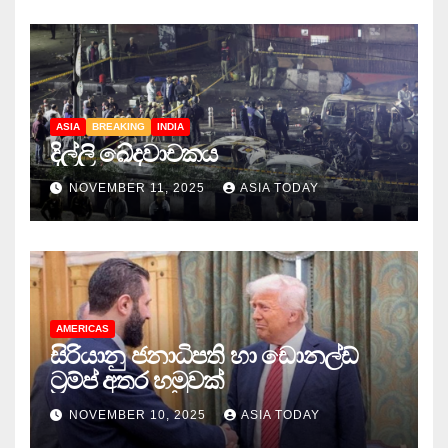
ASIA
BREAKING
INDIA
දිල්ලි ඛේදවාචකය
NOVEMBER 11, 2025
ASIA TODAY
AMERICAS
සිරියානු ජනාධිපති හා ඩොනල්ඩ්
ට්‍රම්ප් අතර හමුවක්
NOVEMBER 10, 2025
ASIA TODAY