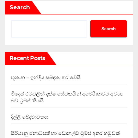
Search
Search
Recent Posts
භූතාන – ඉන්දීය සබඳතා තර වෙයි
විදෙස් රටවලින් දක්ෂ සේවකයින් අමෙරිකාවට අවශ්‍ය
බව ට්‍රම්ප් කියයි
දිල්ලි ඛේදවාචකය
සිරියානු ජනාධිපති හා ඩොනල්ඩ් ට්‍රම්ප් අතර හමුවක්