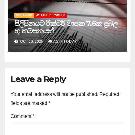
BREAKING
WEATHER
WORLD
පිලිපීනයට රික්ටර් මාපක 7.6ක ප්‍රබල
භූ කම්පනයක්
OCT 10, 2025
ASIA TODAY
Leave a Reply
Your email address will not be published.
Required
fields are marked
*
Comment
*