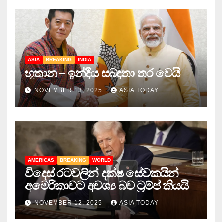
ASIA
BREAKING
INDIA
භූතාන – ඉන්දීය සබඳතා තර වෙයි
NOVEMBER 13, 2025
ASIA TODAY
AMERICAS
BREAKING
WORLD
විදෙස් රටවලින් දක්ෂ සේවකයින්
අමෙරිකාවට අවශ්‍ය බව ට්‍රම්ප් කියයි
NOVEMBER 12, 2025
ASIA TODAY