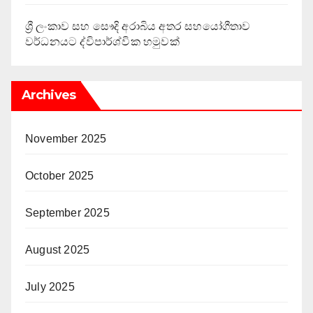
ශ්‍රී ලංකාව සහ සෞදි අරාබිය අතර සහයෝගීතාව
වර්ධනයට ද්විපාර්ශ්වික හමුවක්
Archives
November 2025
October 2025
September 2025
August 2025
July 2025