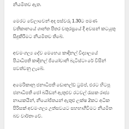
නියමිතව ඇත.
මෙරට වේලාවෙන් අද පස්වරු 1.30ට පමණ
වතිකානයේ ශාන්ත පීතර චතුරස්‍රයේ දී අවසන් කටයුතු
සිදුකිරීමට නියමිතව තිබේ.
අවමංගල්‍ය දේව මෙහෙය කාදිනල් විද්‍යාලයේ
පීඨාධිපති කාදිනල් ජියෝවානි බැටිස්ටා රේ විසින්
පවත්වනු ලැබේ.
අමෙරිකානු ජනාධිපති ඩොනල්ඩ් ට්‍රම්ප්, එරට හිටපු
ජනාධිපති ජෝ බයිඩන් ඇතුළුව රටවල් රැසක රාජ්‍ය
නායකයින්, නියෝජිතයන් ඇතුළු ලක්ෂ 2කට අධික
පිරිසක් අවමංගල්‍ය උත්සවයට සහභාගීවීමට නියමිත
බව වාර්තා වේ.