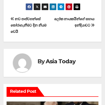
Post
නව පාප්වහන්සේ
ලෝක නායකයින්ගේ සහාය
තෝරාගැනීමට දින නියම
ඉන්දියාවට
navigation
වෙයි
By
Asia Today
Related Post