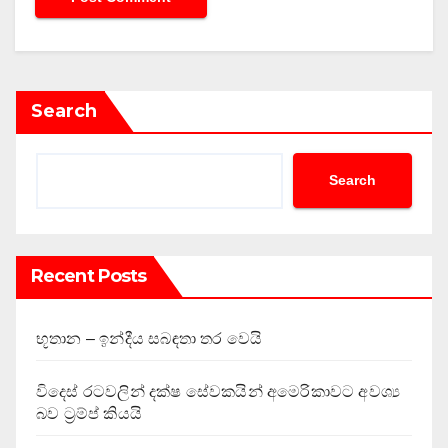
Search
Search
Recent Posts
භූතාන – ඉන්දීය සබඳතා තර වෙයි
විදෙස් රටවලින් දක්ෂ සේවකයින් අමෙරිකාවට අවශ්‍ය
බව ට්‍රම්ප් කියයි