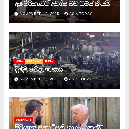
අමෙරිකාවට අවශ්‍ය බව ට්‍රම්ප් කියයි
NOVEMBER 12, 2025
ASIA TODAY
ASIA
BREAKING
INDIA
දිල්ලි ඛේදවාචකය
NOVEMBER 11, 2025
ASIA TODAY
AMERICAS
සිරියානු ජනාධිපති හා ඩොනල්ඩ්