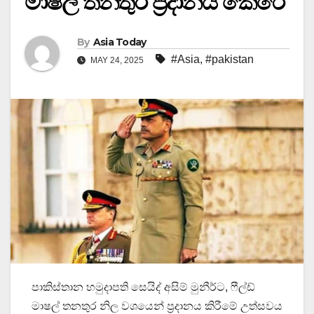
මාෂල් තනතුර ප්‍රදානය කෙරේ
By
Asia Today
#Asia
,
#pakistan
MAY 24, 2025
පාකිස්තාන හමුදාපති සෙයිද් අසිම් මුනීර්ට, ෆීල්ඩ්
මාෂල් තනතුර නිල වශයෙන් ප්‍රදානය කිරීමේ උත්සවය