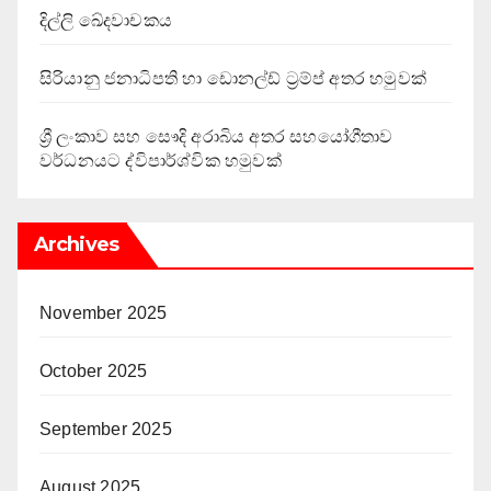
දිල්ලි ඛේදවාචකය
සිරියානු ජනාධිපති හා ඩොනල්ඩ් ට්‍රම්ප් අතර හමුවක්
ශ්‍රී ලංකාව සහ සෞදි අරාබිය අතර සහයෝගීතාව
වර්ධනයට ද්විපාර්ශ්වික හමුවක්
Archives
November 2025
October 2025
September 2025
August 2025