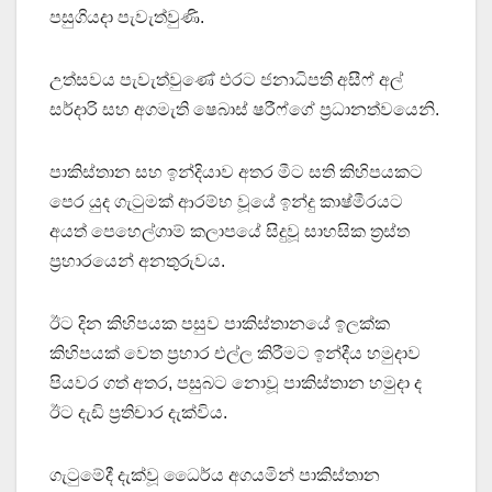
පසුගියදා පැවැත්වුණි.
උත්සවය පැවැත්වුණේ එරට ජනාධිපති අසීෆ් අල්
සර්දාරි සහ අගමැති ෂෙබාස් ෂරීෆ්ගේ ප්‍රධානත්වයෙනි.
පාකිස්තාන සහ ඉන්දියාව අතර මීට සති කිහිපයකට
පෙර යුද ගැටුමක් ආරම්භ වූයේ ඉන්දු කාෂ්මීරයට
අයත් පෙහෙල්ගාම් කලාපයේ සිදුවූ සාහසික ත්‍රස්ත
ප්‍රහාරයෙන් අනතුරුවය.
ඊට දින කිහිපයක පසුව පාකිස්තානයේ ඉලක්ක
කිහිපයක් වෙත ප්‍රහාර එල්ල කිරීමට ඉන්දීය හමුදාව
පියවර ගත් අතර, පසුබට නොවූ පාකිස්තාන හමුදා ද
ඊට දැඩි ප්‍රතිචාර දැක්විය.
ගැටුමේදී දැක්වූ ධෛර්ය අගයමින් පාකිස්තාන