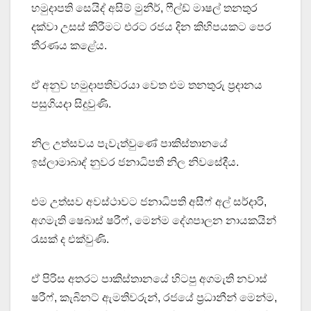
හමුදාපති සෙයිද් අසිම් මුනීර්, ෆීල්ඩ් මාෂල් තනතුර
දක්වා උසස් කිරීමට එරට රජය දින කිහිපයකට පෙර
තීරණය කළේය.
ඒ අනුව හමුදාපතිවරයා වෙත එම තනතුරු ප්‍රදානය
පසුගියදා සිදුවුණි.
නිල උත්සවය පැවැත්වුණේ පාකිස්තානයේ
ඉස්ලාමාබාද් නුවර ජනාධිපති නිල නිවසේදීය.
එම උත්සව අවස්ථාවට ජනාධිපති අසීෆ් අල් සර්දාරි,
අගමැති ෂෙබාස් ෂරීෆ්, මෙන්ම දේශපාලන නායකයින්
රැසක් ද එක්වුණි.
ඒ පිරිස අතරට පාකිස්තානයේ හිටපු අගමැති නවාස්
ෂරීෆ්, කැබිනට් ඇමතිවරුන්, රජයේ ප්‍රධානීන් මෙන්ම,