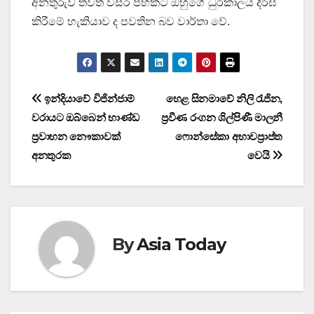
අනතුරුව තවත් වසර පහකට ඔහුගේ ධුරකාලය දීර්ඝ
කිරීමේ හැකියාව ද පවතින බව වාර්තා වේ.
Post
ඉන්දියාවේ විජින්ජාම්
හෙළ සිනමාවේ නිලි රැජින,
වරායට ඔබ්බෙන් භාණ්ඩ
ප්‍රවීණ රංගන ශිල්පිණී මාලනී
navigation
ප්‍රවාහන නෞකාවක්
ෆොන්සේකා අභාවප්‍රාප්ත
අනතුරක
වෙයි
By
Asia Today