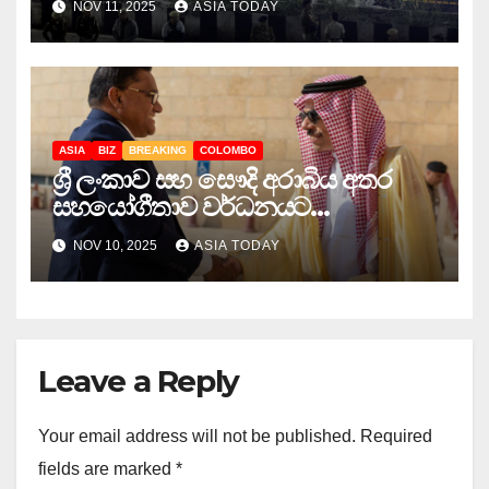
NOV 11, 2025
ASIA TODAY
ASIA
BIZ
BREAKING
COLOMBO
ශ්‍රී ලංකාව සහ සෞදි අරාබිය අතර
සහයෝගීතාව වර්ධනයට
ද්විපාර්ශ්වික හමුවක්
NOV 10, 2025
ASIA TODAY
Leave a Reply
Your email address will not be published.
Required
fields are marked
*