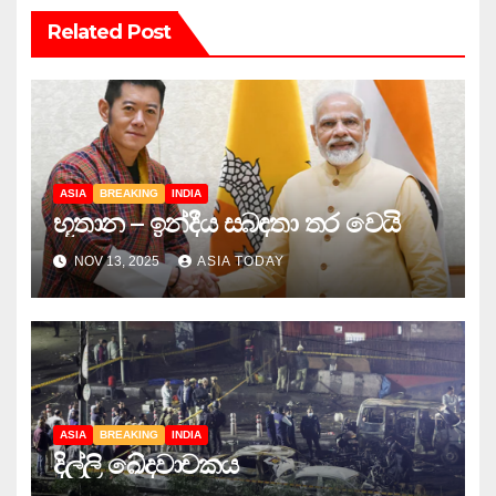
Related Post
ASIA
BREAKING
INDIA
භූතාන – ඉන්දීය සබඳතා තර වෙයි
NOV 13, 2025
ASIA TODAY
ASIA
BREAKING
INDIA
දිල්ලි ඛේදවාචකය