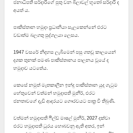
ජනාධිපති සර්දාරිගේ පුතු වන බිලාවල් භූතෝ සර්දාරි ද
අයත් ය.
පාකිස්තාන හමුදා ප්‍රධානියා සැලකෙන්නේ එරට
වඩාත්ම බලගතු පුද්ගලයා ලෙසය.
1947 වසරේ නිදහස ලැබීමෙන් පසු ගතවූ කාලයෙන්
දශක තුනක් පමණ පාකිස්තානය පාලනය වූයේ ද
හමුදාව යටතේය.
කෙසේ නමුත් මෑතකාලීන ඉන්දු පාකිස්තාන යුද ගැටුම
හේතුවෙන් වත්මන් හමුදාපති මුනීර්, එරට
ජනතාවගේ දැඩි ආදරයට ගෞරවයට පාත්‍ර වී තිබුණි.
වත්මන් හමුදාපති ෆීල්ඩ් මාෂල් මුනීර්, 2027 දක්වා
එරට හමුදාපති ධුරය හොබවනු ඇති අතර, ඉන්