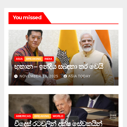
You missed
ASIA
BREAKING
INDIA
භූතාන – ඉන්දීය සබඳතා තර වෙයි
NOVEMBER 13, 2025
ASIA TODAY
AMERICAS
BREAKING
WORLD
විදෙස් රටවලින් දක්ෂ සේවකයින්